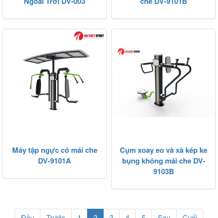
Ngoài Trời DV-003
che DV-9101B
Máy tập ngực có mái che
Cụm xoay eo và xà kép ke
DV-9101A
bụng không mái che DV-
9103B
(current)
Đầu
Trước
1
2
3
4
5
Sau
Cuối