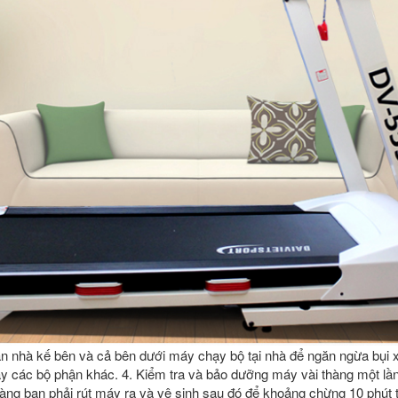
sản nhà kế bên và cả bên dưới máy chạy bộ tại nhà để ngăn ngừa bụ
 các bộ phận khác. 4. Kiểm tra và bảo dưỡng máy vài thàng một lần.
àng bạn phải rút máy ra và vệ sinh sau đó để khoảng chừng 10 phút t