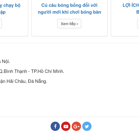
y chạy bộ
Cú câu bóng bổng đối với
LỢI ÍC
tập
người mới khi chơi bóng bàn
Xem tiếp
 Nội.
 Q.Bình Thạnh - TP.Hồ Chí Minh.
ận Hải Châu, Đà Nẵng.