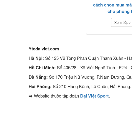
cách chọn mua má
cho phòng 
Xem tiếp
Ytedaiviet.com
Hà Nội:
Số 125 Vũ Tông Phan Quận Thanh Xuân - Hà
Hồ Chí Minh:
Số 405/28 - Xô Viết Nghệ Tĩnh - P.24 -
Đà Nẵng:
Số 170 Triệu Nữ Vương, P.Nam Dương, Qu
Hải Phòng:
Số 210 Hàng Kênh, Lê Chân, Hải Phòng.
➡️ Website thuộc tập đoàn
Đại Việt Sport
.