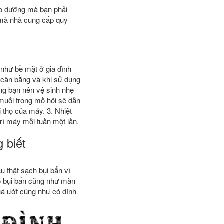
o dưỡng mà bạn phải
 mà nhà cung cấp quy
như bề mặt ở gia đình
cân bằng và khi sử dụng
ong bạn nên vệ sinh nhẹ
muối trong mồ hôi sẽ dẫn
 thọ của máy. 3. Nhiệt
rì máy mỗi tuần một lần.
 biết
u thật sạch bụi bẩn vì
bỏ bụi bẩn cũng như màn
quá ướt cũng như có dính