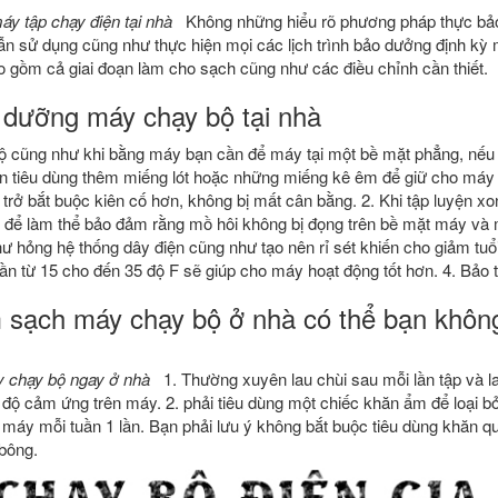
y tập chạy điện tại nhà
Không những hiểu rõ phương pháp thực bả
ẫn sử dụng cũng như thực hiện mọi các lịch trình bảo dưởng định kỳ
o gồm cả giai đoạn làm cho sạch cũng như các điều chỉnh cần thiết.
 dưỡng máy chạy bộ tại nhà
 cũng như khi bằng máy bạn cần để máy tại một bề mặt phẳng, nếu 
 tiêu dùng thêm miếng lót hoặc những miếng kê êm để giữ cho máy 
trở bắt buộc kiên cố hơn, không bị mất cân bằng. 2. Khi tập luyện x
để làm thể bảo đảm rằng mồ hôi không bị đọng trên bề mặt máy và 
hư hỏng hệ thống dây điện cũng như tạo nên rỉ sét khiến cho giảm tuổi
n từ 15 cho đến 35 độ F sẽ giúp cho máy hoạt động tốt hơn. 4. Bảo t
sạch máy chạy bộ ở nhà có thể bạn không
y chạy bộ ngay ở nhà
1. Thường xuyên lau chùi sau mỗi lần tập và la
c độ cảm ứng trên máy. 2. phải tiêu dùng một chiếc khăn ẩm để loại 
ar máy mỗi tuần 1 lần. Bạn phải lưu ý không bắt buộc tiêu dùng khăn 
 bông.