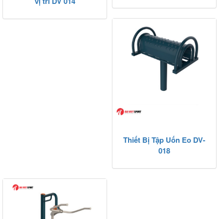
vị trí DV 014
Thiết Bị Tập Uốn Eo DV-
018