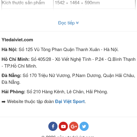
Kích thước sản phẩm
1542 × 1464 × 590mm
Chất liệu
Thép không gỉ
Nơi lắp đặt
Công viên, khu dân cư, trường, khuôn
Đọc tiếp
viên gia đình, trung tâm thương mại và
những nơi công cộng khác
Ytedaiviet.com
Tính năng của Thiết bị tập
Hà Nội:
Số 125 Vũ Tông Phan Quận Thanh Xuân - Hà Nội.
lưng bụng đôi ngoài trời DV-
Hồ Chí Minh:
Số 405/28 - Xô Viết Nghệ Tĩnh - P.24 - Q.Bình Thạnh
- TP.Hồ Chí Minh.
056
Đà Nẵng:
Số 170 Triệu Nữ Vương, P.Nam Dương, Quận Hải Châu,
Đà Nẵng.
Hải Phòng:
Số 210 Hàng Kênh, Lê Chân, Hải Phòng.
➡️ Website thuộc tập đoàn
Đại Việt Sport
.