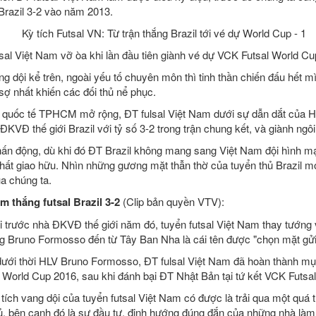
Brazil 3-2 vào năm 2013.
sal Việt Nam vỡ òa khi lần đầu tiên giành vé dự VCK Futsal World C
ng dội kể trên, ngoài yếu tố chuyên môn thì tinh thần chiến đấu hết m
 sợ nhất khiến các đối thủ nể phục.
l quốc tế TPHCM mở rộng, ĐT fulsal Việt Nam dưới sự dẫn dắt của HLV
ĐKVĐ thế giới Brazil với tỷ số 3-2 trong trận chung kết, và giành ngôi
hấn động, dù khi đó ĐT Brazil không mang sang Việt Nam đội hình mạ
hất giao hữu. Nhìn những gương mặt thẫn thờ của tuyển thủ Brazil mớ
ủa chúng ta.
m thắng futsal Brazil 3-2
(Clip bản quyền VTV):
 trước nhà ĐKVĐ thế giới năm đó, tuyển futsal Việt Nam thay tướng v
ếng Bruno Formosso đến từ Tây Ban Nha là cái tên được "chọn mặt gửi
ưới thời HLV Bruno Formosso, ĐT fulsal Việt Nam đã hoàn thành mục 
 World Cup 2016, sau khi đánh bại ĐT Nhật Bản tại tứ kết VCK Futsa
tích vang dội của tuyển futsal Việt Nam có được là trải qua một quá 
ủ, bên cạnh đó là sự đầu tư, định hướng đúng đắn của những nhà là