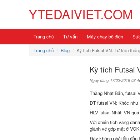
YTEDAIVIET.COM
Trang chủ
Tư vấn
Máy chạy bộ điện
Sức
Trang chủ
Blog
Kỳ tích Futsal VN: Từ trận thắn
Kỳ tích Futsal 
Ngày đăng 17/02/2016 03:4
Thắng Nhật Bản, futsal 
ĐT futsal VN: Khóc như 
HLV futsal Nhật: VN quá
Với chiến tích vang danh
giành vé góp mặt ở VCK F
Đây không phải lần đầu 