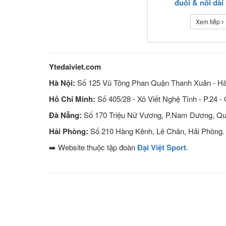
đuôi & nối dài 
Xem tiếp
Ytedaiviet.com
Hà Nội:
Số 125 Vũ Tông Phan Quận Thanh Xuân - Hà
Hồ Chí Minh:
Số 405/28 - Xô Viết Nghệ Tĩnh - P.24 -
Đà Nẵng:
Số 170 Triệu Nữ Vương, P.Nam Dương, Qu
Hải Phòng:
Số 210 Hàng Kênh, Lê Chân, Hải Phòng.
➡️ Website thuộc tập đoàn
Đại Việt Sport
.