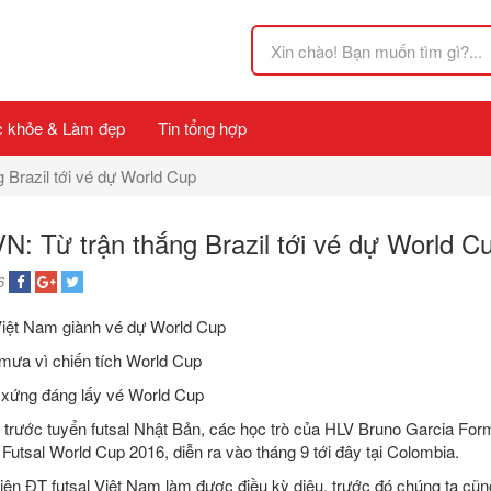
 khỏe & Làm đẹp
Tin tổng hợp
g Brazil tới vé dự World Cup
VN: Từ trận thắng Brazil tới vé dự World C
6
Việt Nam giành vé dự World Cup
mưa vì chiến tích World Cup
 xứng đáng lấy vé World Cup
 trước tuyển futsal Nhật Bản, các học trò của HLV Bruno Garcia Form
utsal World Cup 2016, diễn ra vào tháng 9 tới đây tại Colombia.
tiên ĐT futsal Việt Nam làm được điều kỳ diệu, trước đó chúng ta cũ