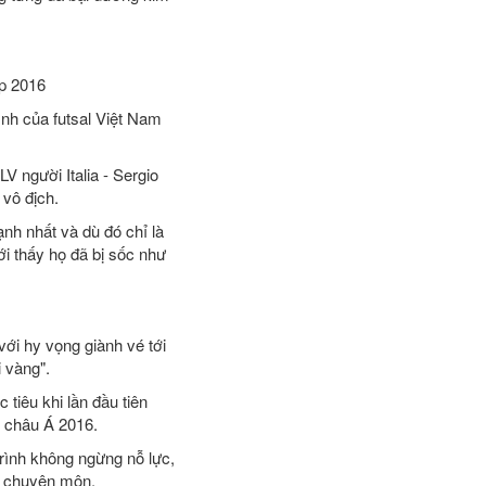
up 2016
ình của futsal Việt Nam
 người Italia - Sergio
 vô địch.
nh nhất và dù đó chỉ là
i thấy họ đã bị sốc như
ới hy vọng giành vé tới
 vàng".
tiêu khi lần đầu tiên
l châu Á 2016.
trình không ngừng nỗ lực,
m chuyên môn.