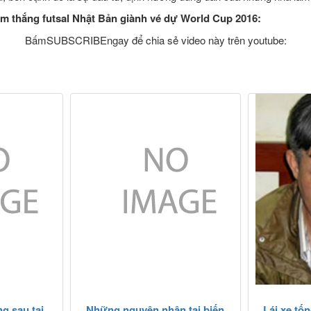
am thắng futsal Nhật Bản giành vé dự World Cup 2016:
BấmSUBSCRIBEngay để chia sẻ video này trên youtube:
g sau tai
Những nguyên nhân tai biến
Lái xe tốn