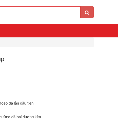
up
oso đã lần đầu tiên
ng từng đả bại đương kim