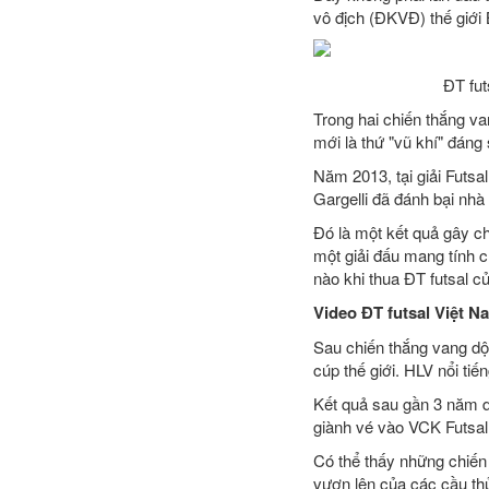
vô địch (ĐKVĐ) thế giới 
ĐT fut
Trong hai chiến thắng va
mới là thứ "vũ khí" đáng
Năm 2013, tại giải Futsa
Gargelli đã đánh bại nhà 
Đó là một kết quả gây c
một giải đấu mang tính c
nào khi thua ĐT futsal c
Video ĐT futsal Việt Na
Sau chiến thắng vang dội
cúp thế giới. HLV nổi ti
Kết quả sau gần 3 năm d
giành vé vào VCK Futsal
Có thể thấy những chiến 
vươn lên của các cầu th