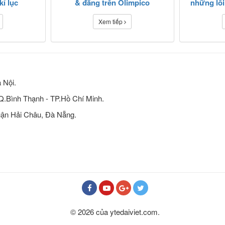
kỉ lục
& đắng trên Olimpico
những lỗi
Xem tiếp
 Nội.
 Q.Bình Thạnh - TP.Hồ Chí Minh.
ận Hải Châu, Đà Nẵng.
© 2026 của ytedaiviet.com.