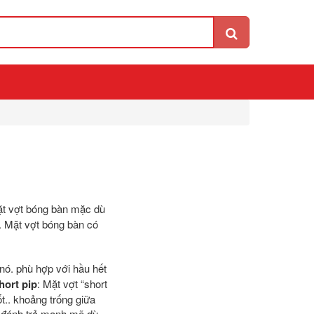
ặt vợt bóng bàn mặc dù
. Mặt vợt bóng bàn có
 nó. phù hợp với hầu hết
hort pip
: Mặt vợt “short
ốt.. khoảng trống giữa
ú đánh trả mạnh mẽ dù