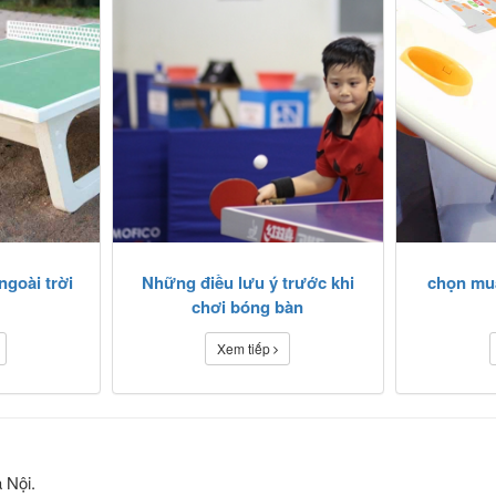
ngoài trời
Những điều lưu ý trước khi
chọn mu
chơi bóng bàn
Xem tiếp
 Nội.