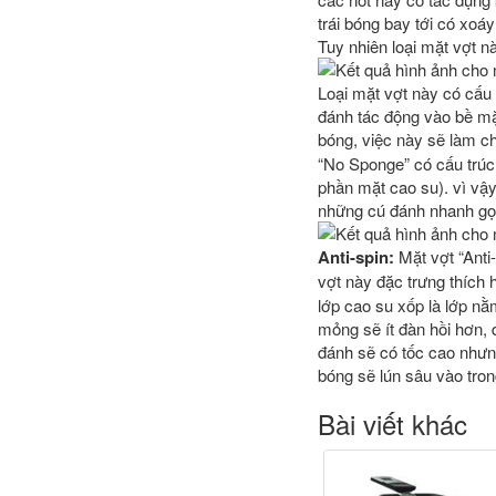
trái bóng bay tới có xoá
Tuy nhiên loại mặt vợt n
Loại mặt vợt này có cấu 
đánh tác động vào bề mặt
bóng, việc này sẽ làm c
“No Sponge” có cấu trúc
phần mặt cao su). vì vậy
những cú đánh nhanh gọ
Anti-spin:
Mặt vợt “Anti
vợt này đặc trưng thích
lớp cao su xốp là lớp nằ
mỏng sẽ ít đàn hồi hơn, 
đánh sẽ có tốc cao nhưn
bóng sẽ lún sâu vào tron
Bài viết khác