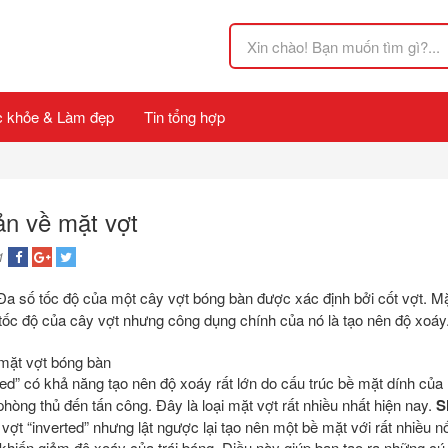
 khỏe & Làm đẹp
Tin tổng hợp
ản về mặt vợt
1
a số tốc độ của một cây vợt bóng bàn được xác định bởi cốt vợt. M
tốc độ của cây vợt nhưng công dụng chính của nó là tạo nên độ xoáy
rted” có khả năng tạo nên độ xoáy rất lớn do cấu trúc bề mặt dính của
hòng thủ đến tấn công. Đây là loại mặt vợt rất nhiều nhất hiện nay.
S
t vợt “inverted” nhưng lật ngược lại tạo nên một bề mặt với rất nhiều n
 khiến giảm độ xoáy của trái bóng. Điều này giúp bạn tạo ra những c