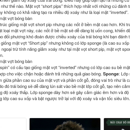
y như thế nào. Mặt vợt “short pips” thích hợp nhất với những cú đánh 
ày không có khả năng tạo ra nhiều độ xoáy như là loại mặt “inverted”.
trúc giống mặt vợt short pip nhưng các nốt ở bền mặt cao hơn. Khi t
 loại mặt vợt này, các nốt ở bề mặt sẽ dễ dàng bị uốn cong, khiến đả
ho đối phương khó đoán được chiều xoáy của trái bóng khi bạn đánh t
 giống mặt vợt “Short pip” nhưng không có lớp sponge (là cao su xố
 ngoại trừ tính năng giảm xoáy như tại mặt vọt short pip, mặt vợt sp
n.
-spin” có cấu tạo giống mặt vợt “inverted” nhưng có lớp cao su bề mặ
 hợp cho việc chặn hoặc đánh trả những quả giao bóng.
Sponge
: Lớp
m giữa phần cao su của mặt vợt và phần cốt gỗ, đóng vai trò như là 
do đó trái bóng sẽ dễ dàng lún sát vào bề mặt lớp cốt gỗ, tạo nên cả
g độ xoáy thấp. Lớp sponge dày hơn sẽ gây cảm giác êm hơn và độ 
g lớp cao su xốp và bật ngược trở lại với độ xoáy và vận tốc siêu lớn