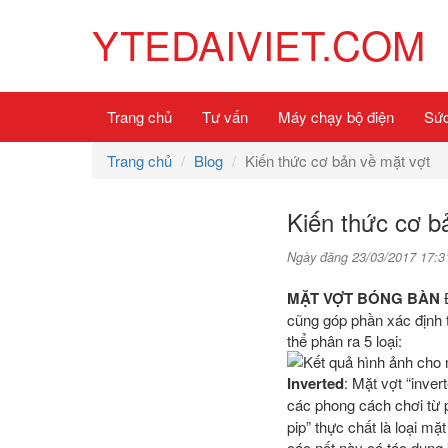
YTEDAIVIET.COM
Trang chủ
Tư vấn
Máy chạy bộ điện
Sức
Trang chủ
Blog
Kiến thức cơ bản về mặt vợt
Kiến thức cơ b
Ngày đăng 23/03/2017 17:3
MẶT VỢT BÓNG BÀN
Đ
cũng góp phần xác định 
thể phân ra 5 loại:
Inverted
: Mặt vợt “inve
các phong cách chơi từ p
pip” thực chất là loại mặ
các nốt này có tác dụng