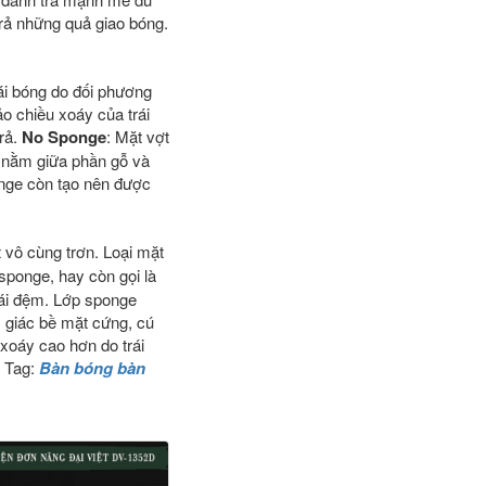
trả những quả giao bóng.
rái bóng do đối phương
o chiều xoáy của trái
rả.
No Sponge
: Mặt vợt
p nằm giữa phần gỗ và
onge còn tạo nên được
t vô cùng trơn. Loại mặt
 sponge, hay còn gọi là
cái đệm. Lớp sponge
m giác bề mặt cứng, cú
xoáy cao hơn do trái
. Tag:
Bàn bóng bàn