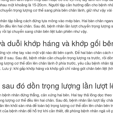
nhau một khoảng là 15-20cm. Người tập cần hướng dẫn cho bệnh nhâ
i, chuyển trọng lượng cơ thể sang phía bên chân lành, giữ như vậy vài 
nhân tập bằng cách đứng tựa mông vào mép bàn. Hai bàn chân ngan
ồn đều lên hai chân. Sau đó, bệnh nhân lần lượt chuyển trọng lượng 
y rồi lại chuyển sang chân bên liệt luân phiên như vậy.
và duỗi khớp háng và khớp gối bên
ng vịn nhẹ tay vào một vật nào đó bên cạnh. Để hai bàn chân cách
iệt ở sau. Sau đó, bệnh nhân cần chuyển trọng lượng ra trước, rồi dồ
ọng lượng cơ thể dồn lên chân lành ở phía trước, yêu cầu bệnh nhân 
t. Lưu ý: khi gấp khớp háng và khớp gối chỉ nâng gót chân bên liệt (
 sau đó dồn trọng lượng lần lượt 
 bệnh nhân đứng thẳng, cân xứng hai bên. Hai tay thả lỏng dọc theo 
ng lượng cơ thể đều lên hai chân. Sau đó, bệnh nhân lần lượt lấy chân
ân lên khỏi sàn nhà để toàn bộ trọng lượng cơ thể dồn lên chân bên tr
ệt của bệnh nhân để hỗ trợ khi cần thiết, đề phòng bệnh nhân ngã về ph