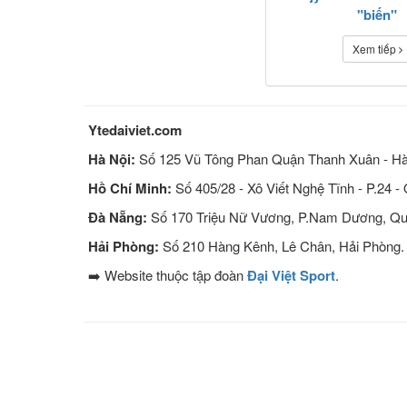
"biến"
Xem tiếp
Ytedaiviet.com
Hà Nội:
Số 125 Vũ Tông Phan Quận Thanh Xuân - Hà
Hồ Chí Minh:
Số 405/28 - Xô Viết Nghệ Tĩnh - P.24 -
Đà Nẵng:
Số 170 Triệu Nữ Vương, P.Nam Dương, Qu
Hải Phòng:
Số 210 Hàng Kênh, Lê Chân, Hải Phòng.
➡️ Website thuộc tập đoàn
Đại Việt Sport
.