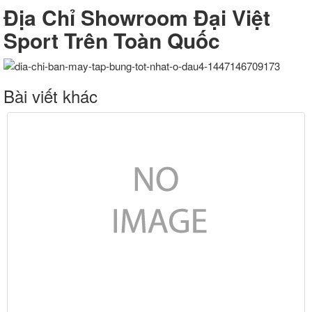
Đ
ị
a Ch
ỉ
Showroom
Đ
ạ
i Vi
ệ
t
Sport Tr
ê
n Toàn Qu
ố
c
Bài viết khác