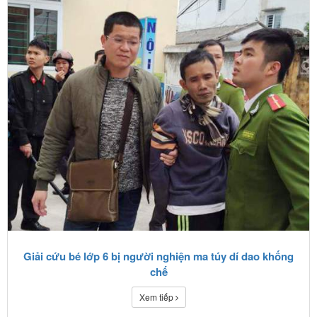
Giải cứu bé lớp 6 bị người nghiện ma túy dí dao khống
chế
Xem tiếp