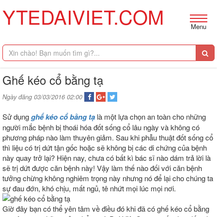
YTEDAIVIET.COM
Menu
Ghế kéo cổ bằng tạ
Ngày đăng 03/03/2016 02:00
Sử dụng
ghế kéo cổ bằng tạ
là một lựa chọn an toàn cho những
người mắc bệnh bị thoái hóa đốt sống cổ lâu ngày và không có
phương pháp nào làm thuyên giảm. Sau khi phẫu thuật đốt sống cổ
thì liệu có trị dứt tận gốc hoặc sẽ không bị các di chứng của bệnh
này quay trở lại? Hiện nay, chưa có bất kì bác sĩ nào dám trả lời là
sẽ trị dứt được căn bệnh này! Vậy làm thế nào đối với căn bệnh
tưởng chừng không nghiêm trọng này nhưng nó để lại cho chúng ta
sự đau đớn, khó chịu, mất ngủ, tê nhứt mọi lúc mọi nơi.
Giờ đây bạn có thể yên tâm về điều đó khi đã có ghế kéo cổ bằng