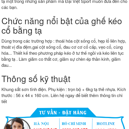
tạ một trong những sản phẩm mà Đại Việt Sport muốn đưa đến cho
các bạn.
Chức năng nổi bật của ghế kéo
cổ bằng tạ
Dùng trong các trường hợp : thoái hóa cột sống cổ, hẹp lổ liên hợp,
thoát vị đĩa đệm,gai cột sống cổ, đau cơ cơ cổ cấp, vẹo cổ, cùng
hóa... Thiết kế theo phương pháp kéo ở tư thế ngồi và kéo liên tục
bằng tạ . Làm giảm co thắt cơ, giảm sự chèn ép thần kinh, giảm
đau...
Thông số kỹ thuật
Khung sắt sơn tĩnh điện. Phụ kiện : trọn bộ + 6kg tạ thẻ nhựa. Kích
thước : 56 x 44 x 160 cm. Liên hệ ngay để biết thêm thông tin chi
tiết