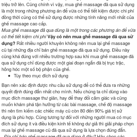
triệu trở lên. Cũng chính vì vậy, mua ghế massage đã qua sử dụng
là một trong những phương án để vừa có thể tiết kiệm được chi phí
đồng thời cũng có thể sử dụng được những tính năng mới nhất của
ghế massage cao cấp.
Mua ghế massage đã qua dùng là một trong các phương án để vừa
có thể tiết kiệm chi phí
Vậy có nên mua ghế massage đã qua sử
dụng?
Rất nhiều người khuyên không nên mua lại ghế massage
cũ tại những địa chỉ bán ghế massage đã qua sử dụng. Điều này
cũng khá đúng với nhiều trường hợp sau khi mua ghế massage đã
qua sử dụng chỉ dùng được một giai đoạn ngắn đã bị trục trặc,
hỏng hóc một số bộ phận của ghế.
Tùy theo mục đích sử dụng
Bạn nên xác định được nhu cầu sử dụng để có thể đưa ra những
quyết định đúng đắn nhất cho mình. Nếu chúng ta chỉ dùng vào
mục đích massage thư giãn, hay để thay đổi cảm giác và cũng
muốn khám phá tận hưởng từ các bài massage, chế độ massage
thì nên tìm kiếm các chiếc máy cũ còn 80 đến 90% giá trị sử
dụng là phù hợp. Cũng tương tự đối với những người mua có mục
đích sử dụng ít và điều kiện kinh tế không dư giả thì giải pháp chọn
mua lại ghế massage cũ đã qua sử dụng là lựa chọn đúng đắn.
Địa chỉ bán ghế massage đã qua dùng ở đâu?
Hãy chọn các