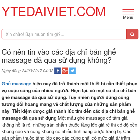
YTEDAIVIET.COM
Menu
Có nên tin vào các địa chỉ bán ghế
massage đã qua sử dụng không?
Ngày đăng 24/03/2017 04:32
Ghế massage
hiện nay đã trở thành một thiết bị cần thiết phục
vụ cuộc sống của nhiều người. Hiện tại, có một số địa chỉ bán
ghế massage đã qua sử dụng. Tuy nhiên người dùng cũng
tương đối hoang mang về chất lượng của những sản phẩm
này
.
Tiết kiệm được giá thành lúc tìm đến các địa chỉ bán ghế
massage đã qua sử dụng
Một mẫu ghế massage có tầm giá
không hề là rẻ, những sản phẩm thuộc tầng lớp giá rẻ thì có độ bền
không cao và cũng không có nhiều tính năng được trang bị. Các
sản phẩm thuộc tầng lớp cao cấp cũng phải có mức giá từ trăm