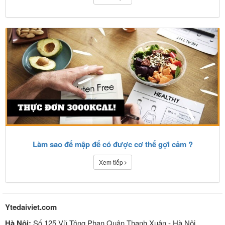
Làm sao để mập để có được cơ thể gợi cảm ?
Xem tiếp
Ytedaiviet.com
Hà Nội:
Số 125 Vũ Tông Phan Quận Thanh Xuân - Hà Nội.