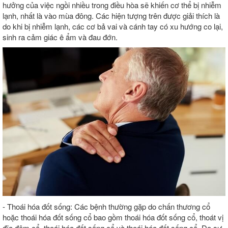
hưởng của việc ngồi nhiều trong điều hòa sẽ khiến cơ thể bị nhiễm
lạnh, nhất là vào mùa đông. Các hiện tượng trên được giải thích là
do khi bị nhiễm lạnh, các cơ bả vai và cánh tay có xu hướng co lại,
sinh ra cảm giác ê ẩm và đau đớn.
- Thoái hóa đốt sống: Các bệnh thường gặp do chấn thương cổ
hoặc thoái hóa đốt sống cổ bao gồm thoái hóa đốt sống cổ, thoát vị
đĩa đệm cổ, thoái hóa đốt sống cổ và thoái hóa đốt sống cổ. Do sự