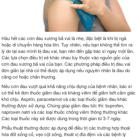
Hầu hết các cơn đau xương bả vai là nhẹ, đặc biệt là khi bị ngã
hoặc di chuyển hàng hóa lớn. Tuy nhiên, nếu bạn không thể tìm ra
lý do tại sao mình bị đau vai, bạn nên đến gặp bác sĩ ngay một lần.
Các lựa chọn điều trị sẽ khác nhau tùy thuộc vào nguồn gốc của
cơn đau xương bả vai của bạn. Các phương pháp điều trị đau vai
đơn giản tại nhà có thể được áp dụng nếu nguyên nhân là đau do
căng cơ hoặc chấn thương.
Nếu cơn đau vượt quá khả năng chịu đựng của bệnh nhân, bác sĩ
có thể kê đơn thuốc giảm đau và kháng viêm để giảm bớt cảm giác
khó chịu. Aspirin, paracetamol và các loại thuốc giảm đau khác
thường được sử dụng. Chúng giúp giảm đau tức thì: buprofen,
naproxen natri và các loại thuốc chống viêm thông thường khác
Các loại thuốc này sẽ được dùng trong thời gian từ 3-7 ngày.
Phẫu thuật thường được áp dụng để điều trị các trường hợp thoái
hóa đốt sống cổ, vẹo cột sống, thoát vị đĩa đệm và các bệnh lý